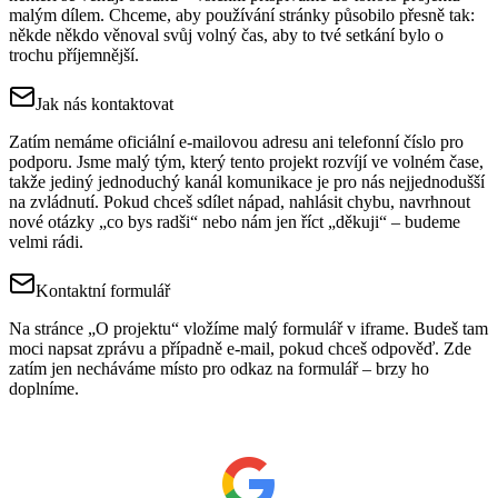
malým dílem. Chceme, aby používání stránky působilo přesně tak:
někde někdo věnoval svůj volný čas, aby to tvé setkání bylo o
trochu příjemnější.
Jak nás kontaktovat
Zatím nemáme oficiální e‑mailovou adresu ani telefonní číslo pro
podporu. Jsme malý tým, který tento projekt rozvíjí ve volném čase,
takže jediný jednoduchý kanál komunikace je pro nás nejjednodušší
na zvládnutí. Pokud chceš sdílet nápad, nahlásit chybu, navrhnout
nové otázky „co bys radši“ nebo nám jen říct „děkuji“ – budeme
velmi rádi.
Kontaktní formulář
Na stránce „O projektu“ vložíme malý formulář v iframe. Budeš tam
moci napsat zprávu a případně e‑mail, pokud chceš odpověď. Zde
zatím jen necháváme místo pro odkaz na formulář – brzy ho
doplníme.