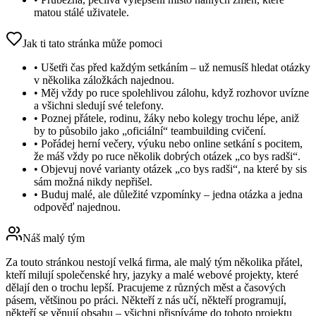
matou stálé uživatele.
Jak ti tato stránka může pomoci
•
Ušetři čas před každým setkáním – už nemusíš hledat otázky
v několika záložkách najednou.
•
Měj vždy po ruce spolehlivou zálohu, když rozhovor uvízne
a všichni sledují své telefony.
•
Poznej přátele, rodinu, žáky nebo kolegy trochu lépe, aniž
by to působilo jako „oficiální“ teambuilding cvičení.
•
Pořádej herní večery, výuku nebo online setkání s pocitem,
že máš vždy po ruce několik dobrých otázek „co bys radši“.
•
Objevuj nové varianty otázek „co bys radši“, na které by sis
sám možná nikdy nepřišel.
•
Buduj malé, ale důležité vzpomínky – jedna otázka a jedna
odpověď najednou.
Náš malý tým
Za touto stránkou nestojí velká firma, ale malý tým několika přátel,
kteří milují společenské hry, jazyky a malé webové projekty, které
dělají den o trochu lepší. Pracujeme z různých měst a časových
pásem, většinou po práci. Někteří z nás učí, někteří programují,
někteří se věnují obsahu – všichni přispíváme do tohoto projektu