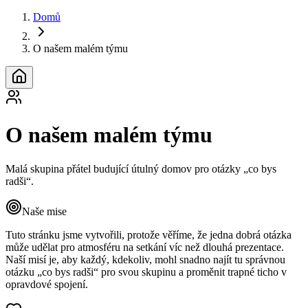
Domů
O našem malém týmu
O našem malém týmu
Malá skupina přátel budující útulný domov pro otázky „co bys
radši“.
Naše mise
Tuto stránku jsme vytvořili, protože věříme, že jedna dobrá otázka
může udělat pro atmosféru na setkání víc než dlouhá prezentace.
Naší misí je, aby každý, kdekoliv, mohl snadno najít tu správnou
otázku „co bys radši“ pro svou skupinu a proměnit trapné ticho v
opravdové spojení.