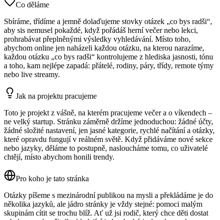
Co děláme
Sbíráme, třídíme a jemně dolaďujeme stovky otázek „co bys radši“,
aby sis nemusel pokaždé, když pořádáš herní večer nebo lekci,
prohrabávat přeplněnými výsledky vyhledávání. Místo toho,
abychom online jen naházeli každou otázku, na kterou narazíme,
každou otázku „co bys radši“ kontrolujeme z hlediska jasnosti, tónu
a toho, kam nejlépe zapadá: přátelé, rodiny, páry, třídy, remote týmy
nebo live streamy.
Jak na projektu pracujeme
Toto je projekt z vášně, na kterém pracujeme večer a o víkendech –
ne velký startup. Stránku záměrně držíme jednoduchou: žádné účty,
žádné složité nastavení, jen jasné kategorie, rychlé načítání a otázky,
které opravdu fungují v reálném světě. Když přidáváme nové sekce
nebo jazyky, děláme to postupně, nasloucháme tomu, co uživatelé
chtějí, místo abychom honili trendy.
Pro koho je tato stránka
Otázky píšeme s mezinárodní publikou na mysli a překládáme je do
několika jazyků, ale jádro stránky je vždy stejné: pomoci malým
skupinám cítit se trochu blíž. Ať už jsi rodič, který chce děti dostat