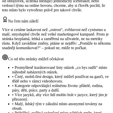
od obrazovek, učitelka hledající jednoduchý icebreaker, nebo
vedoucí týmu na online hovoru, chceme, aby si člověk pocítil, že
toto místo bylo vytvořeno právě pro takové chvíle.
Na čem nám záleží
Více si ceníme laskavost než „ostrost“, zvědavost než cynismus a
malé, smysluplné chvíle než velké marketingové kampaně. Proto je
stránka bezplatná, lehká a zaměřená na uživatele, ne na metriky
růstu. Když zavádíme změny, ptáme se nejdřív: „Pomůže to někomu
snadněji komunikovat?“ – pokud ne, může to počkat.
Co od této stránky můžeš očekávat
•
Promyšleně kurátorované listy otázek „co bys radši“ místo
náhodně naházených otázek.
•
Čistý, mobil-first design, který můžeš používat na gauči, ve
třídě nebo v rámci videohovoru.
•
Kategorie odpovídající reálnému životu: přátelé, rodina,
páry, děti, práce, party a další.
•
Více jazyků, aby více lidí mohlo hrát v jazyce, který jim je
přirozený.
•
Malý, lidský tým v zákulisí místo anonymní továrny na
obsah.
•
Průběžná, pečlivá vylepšení místo náhlých změn, které