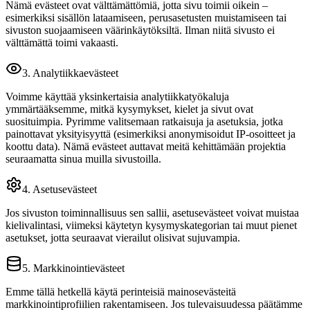
Nämä evästeet ovat välttämättömiä, jotta sivu toimii oikein –
esimerkiksi sisällön lataamiseen, perusasetusten muistamiseen tai
sivuston suojaamiseen väärinkäytöksiltä. Ilman niitä sivusto ei
välttämättä toimi vakaasti.
3. Analytiikkaevästeet
Voimme käyttää yksinkertaisia analytiikkatyökaluja
ymmärtääksemme, mitkä kysymykset, kielet ja sivut ovat
suosituimpia. Pyrimme valitsemaan ratkaisuja ja asetuksia, jotka
painottavat yksityisyyttä (esimerkiksi anonymisoidut IP‑osoitteet ja
koottu data). Nämä evästeet auttavat meitä kehittämään projektia
seuraamatta sinua muilla sivustoilla.
4. Asetusevästeet
Jos sivuston toiminnallisuus sen sallii, asetusevästeet voivat muistaa
kielivalintasi, viimeksi käytetyn kysymyskategorian tai muut pienet
asetukset, jotta seuraavat vierailut olisivat sujuvampia.
5. Markkinointievästeet
Emme tällä hetkellä käytä perinteisiä mainosevästeitä
markkinointiprofiilien rakentamiseen. Jos tulevaisuudessa päätämme