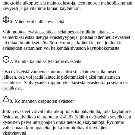
integroida ulkopuolisia mainosalustoja, teemme sen mahdollisimman
kevyesti ja päivitämme tämän käytännön.
6. Miten voit hallita evästeitä
Voit muuttaa evästeasetuksia selaimessasi milloin tahansa –
esimerkiksi estää tiettyjä evästetyyppejä, poistaa tallennetut evästeet
tai ottaa ilmoitukset käyttöön. Huomaa kuitenkin, että joidenkin
evästeiden estäminen voi heikentää sivuston käyttökokemusta.
7. Kuinka kauan säilytämme evästeitä
Osa evästeistä vanhenee automaattisesti selaimen sulkemisen
jälkeen, osa voi jäädä laitteelle pidemmäksi ajaksi muistamaan
asetuksesi. Säilytysaika riippuu yksittäisestä evästeestä ja selaimesi
asetuksista.
8. Kolmannen osapuolen evästeet
Jotkin evästeet voivat tulla ulkopuolisilta palveluilta, joita käytämme
(esim. analytiikka tai upotettu sisältö). Näihin evästeisiin sovelletaan
kyseisten palveluntarjoajien omia tietosuojakäytäntöjä. Pyrimme
valitsemaan kumppaneita, jotka kunnioittavat käyttäjien
yksityisyyttä.