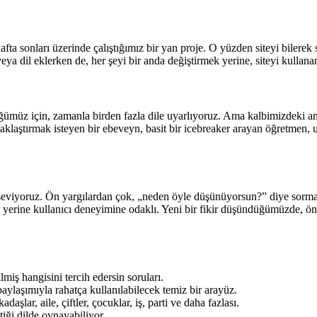
hafta sonları üzerinde çalıştığımız bir yan proje. O yüzden siteyi bilere
veya dil eklerken de, her şeyi bir anda değiştirmek yerine, siteyi kulla
üğümüz için, zamanla birden fazla dile uyarlıyoruz. Ama kalbimizdeki am
klaştırmak isteyen bir ebeveyn, basit bir icebreaker arayan öğretmen, u
rı seviyoruz. Ön yargılardan çok, „neden öyle düşünüyorsun?” diye so
i yerine kullanıcı deneyimine odaklı. Yeni bir fikir düşündüğümüzde, ön
miş hangisini tercih edersin soruları.
paylaşımıyla rahatça kullanılabilecek temiz bir arayüz.
şlar, aile, çiftler, çocuklar, iş, parti ve daha fazlası.
tiği dilde oynayabiliyor.