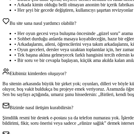
•
Arkada kimin olduğu belli olmayan anonim bir içerik fabrikası
•
Her şeyi bir gecede değiştiren, kullanıcıyı şaşırtan revizyonlar 
Bu site sana nasıl yardımcı olabilir?
•
Her oyun gecesi veya buluşma öncesinde „güzel soru” arama str
•
Sohbet durduğu anlarda masaya koyabileceğin, hazır bir eğlenc
•
Arkadaşlarını, aileni, öğrencilerini veya takım arkadaşlarını,
•
Oyun geceleri, dersler veya uzaktan toplantılar için, her zaman
•
Tek başına aklına gelmeyecek farklı hangisini tercih edersin k
•
Bir soru ve bir cevapla başlayan, küçük ama akılda kalan anılar 
Ekibimiz kimlerden oluşuyor?
Bu sitenin arkasında büyük bir şirket yok; oyunları, dilleri ve böyle k
oluyor, boş vakit buldukça bu projeye emek veriyoruz. Aramızda öğretm
Sen bu sayfayı açtığında, umarız şunu hissedersin: „Birileri, kendi b
Bizimle nasıl iletişim kurabilirsin?
Şimdilik resmi bir destek e‑postası ya da telefon numarası yok. İşlerden
bildirimi, fikir, soru önerisi veya sadece „elinize sağlık” demek ister