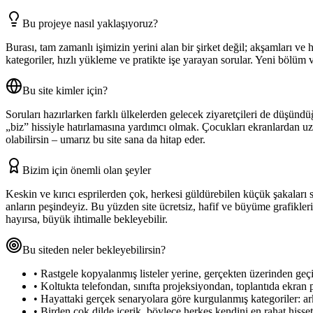
Bu projeye nasıl yaklaşıyoruz?
Burası, tam zamanlı işimizin yerini alan bir şirket değil; akşamları ve 
kategoriler, hızlı yükleme ve pratikte işe yarayan sorular. Yeni bölüm 
Bu site kimler için?
Soruları hazırlarken farklı ülkelerden gelecek ziyaretçileri de düşünd
„biz” hissiyle hatırlamasına yardımcı olmak. Çocukları ekranlardan uza
olabilirsin – umarız bu site sana da hitap eder.
Bizim için önemli olan şeyler
Keskin ve kırıcı esprilerden çok, herkesi güldürebilen küçük şakala
anların peşindeyiz. Bu yüzden site ücretsiz, hafif ve büyüme grafikler
hayırsa, büyük ihtimalle bekleyebilir.
Bu siteden neler bekleyebilirsin?
•
Rastgele kopyalanmış listeler yerine, gerçekten üzerinden geçil
•
Koltukta telefondan, sınıfta projeksiyondan, toplantıda ekran 
•
Hayattaki gerçek senaryolara göre kurgulanmış kategoriler: arkada
•
Birden çok dilde içerik, böylece herkes kendini en rahat hisset