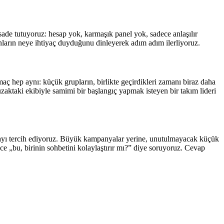
k sade tutuyoruz: hesap yok, karmaşık panel yok, sadece anlaşılır
nanların neye ihtiyaç duyduğunu dinleyerek adım adım ilerliyoruz.
aç hep aynı: küçük grupların, birlikte geçirdikleri zamanı biraz daha
zaktaki ekibiyle samimi bir başlangıç yapmak isteyen bir takım lideri
rmayı tercih ediyoruz. Büyük kampanyalar yerine, unutulmayacak küçük
ce „bu, birinin sohbetini kolaylaştırır mı?” diye soruyoruz. Cevap