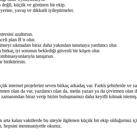
 değil, küçük ve görünen bir ekip.
yerine, yavaş ve dikkatli iyileştirmeler.
esini azaltırsın.
eli plan B’n olur.
 kimseyi sıkmadan biraz daha yakından tanımaya yardımcı olur.
 birkaç iyi sorunun beklediği güvenli bir köşen olur.
ombinasyonlarıyla tanışırsın.
biriktirirsin.
üçük internet projelerini seven birkaç arkadaş var. Farklı şehirlerde ve
en olan da var, yazılımcı olan da, metin yazarı ya da çevirmen olan da
oş zamanından biraz verip bizim buluşmamızı daha keyifli kılmak istemiş
 arta kalan vakitlerde bu siteyle ilgilenen küçük bir ekip olduğumuz için
sen, hepsini memnuniyetle okuruz.