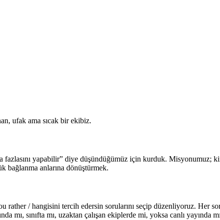
nan, ufak ama sıcak bir ekibiz.
aha fazlasını yapabilir” diye düşündüğümüz için kurduk. Misyonumuz; kim
üçük bağlanma anlarına dönüştürmek.
 rather / hangisini tercih edersin sorularını seçip düzenliyoruz. Her so
ında mı, sınıfta mı, uzaktan çalışan ekiplerde mi, yoksa canlı yayında m