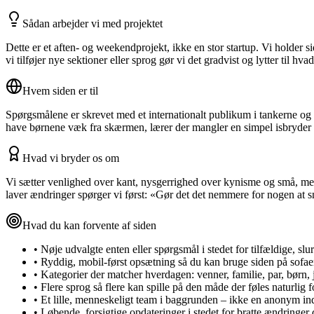
Sådan arbejder vi med projektet
Dette er et aften- og weekendprojekt, ikke en stor startup. Vi holder s
vi tilføjer nye sektioner eller sprog gør vi det gradvist og lytter til hv
Hvem siden er til
Spørgsmålene er skrevet med et internationalt publikum i tankerne og o
have børnene væk fra skærmen, lærer der mangler en simpel isbryder ell
Hvad vi bryder os om
Vi sætter venlighed over kant, nysgerrighed over kynisme og små, men
laver ændringer spørger vi først: «Gør det det nemmere for nogen at sn
Hvad du kan forvente af siden
•
Nøje udvalgte enten eller spørgsmål i stedet for tilfældige, slur
•
Ryddig, mobil-først opsætning så du kan bruge siden på sofae
•
Kategorier der matcher hverdagen: venner, familie, par, børn, 
•
Flere sprog så flere kan spille på den måde der føles naturlig 
•
Et lille, menneskeligt team i baggrunden – ikke en anonym i
•
Løbende, forsigtige opdateringer i stedet for bratte ændringer 