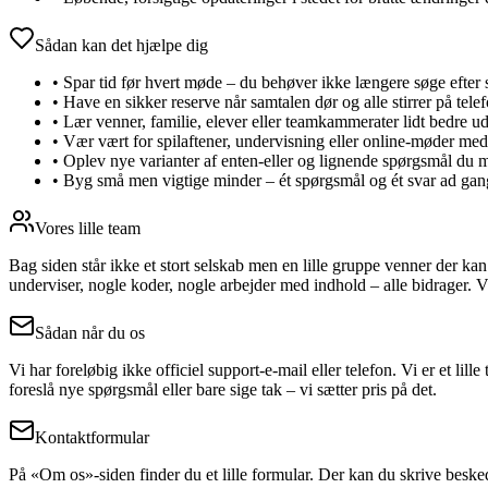
Sådan kan det hjælpe dig
•
Spar tid før hvert møde – du behøver ikke længere søge efter s
•
Have en sikker reserve når samtalen dør og alle stirrer på tele
•
Lær venner, familie, elever eller teamkammerater lidt bedre u
•
Vær vært for spilaftener, undervisning eller online-møder med 
•
Oplev nye varianter af enten-eller og lignende spørgsmål du m
•
Byg små men vigtige minder – ét spørgsmål og ét svar ad gan
Vores lille team
Bag siden står ikke et stort selskab men en lille gruppe venner der kan 
underviser, nogle koder, nogle arbejder med indhold – alle bidrager. Vi 
Sådan når du os
Vi har foreløbig ikke officiel support-e-mail eller telefon. Vi er et lil
foreslå nye spørgsmål eller bare sige tak – vi sætter pris på det.
Kontaktformular
På «Om os»-siden finder du et lille formular. Der kan du skrive besked