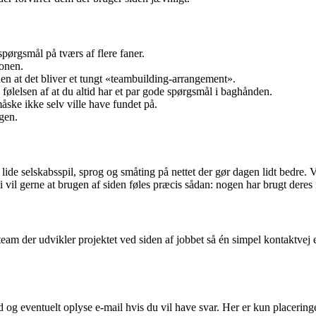
pørgsmål på tværs af flere faner.
fonen.
den at det bliver et tungt «teambuilding-arrangement».
følelsen af at du altid har et par gode spørgsmål i baghånden.
åske ikke selv ville have fundet på.
gen.
lide selskabsspil, sprog og småting på nettet der gør dagen lidt bedre. V
vil gerne at brugen af siden føles præcis sådan: nogen har brugt deres fri
le team der udvikler projektet ved siden af jobbet så én simpel kontaktvej 
 og eventuelt oplyse e-mail hvis du vil have svar. Her er kun placering