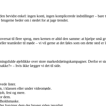
iden bevidst enkel: ingen konti, ingen komplicerede indstillinger – bare 
ad brugerne beder om i stedet for at jage trender.
versat til flere sprog, men kernen er altid den samme: at hjælpe små gru
er teamleder til møde – vi vil gerne at det føles som om dette sted er l
ingsfulde øjeblikke over store markedsføringskampagner. Derfor er siden
akke?» – hvis ikke lægger vi det til side.
vede lister.
n, i klassen eller under videomøde.
job, fest og mere.
for dem.
ndholdsmaske.
der forvirrer dem der bruger siden jævnligt.