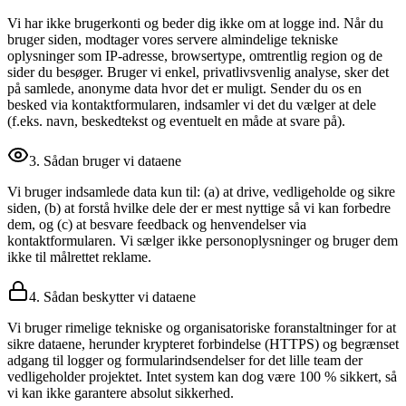
Vi har ikke brugerkonti og beder dig ikke om at logge ind. Når du
bruger siden, modtager vores servere almindelige tekniske
oplysninger som IP-adresse, browsertype, omtrentlig region og de
sider du besøger. Bruger vi enkel, privatlivsvenlig analyse, sker det
på samlede, anonyme data hvor det er muligt. Sender du os en
besked via kontaktformularen, indsamler vi det du vælger at dele
(f.eks. navn, beskedtekst og eventuelt en måde at svare på).
3. Sådan bruger vi dataene
Vi bruger indsamlede data kun til: (a) at drive, vedligeholde og sikre
siden, (b) at forstå hvilke dele der er mest nyttige så vi kan forbedre
dem, og (c) at besvare feedback og henvendelser via
kontaktformularen. Vi sælger ikke personoplysninger og bruger dem
ikke til målrettet reklame.
4. Sådan beskytter vi dataene
Vi bruger rimelige tekniske og organisatoriske foranstaltninger for at
sikre dataene, herunder krypteret forbindelse (HTTPS) og begrænset
adgang til logger og formularindsendelser for det lille team der
vedligeholder projektet. Intet system kan dog være 100 % sikkert, så
vi kan ikke garantere absolut sikkerhed.