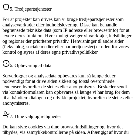
5. Tredjepartstjenester
For at projektet kan drives kan vi bruge tredjepartstjenester som
analyseværktøjer eller indholdslevering. Disse kan behandle
begrænsede tekniske data (som IP-adresse eller browserinfo) for at
levere deres funktion. Hvor muligt vælger vi værktøjer, indstillinger
og regioner der prioriterer privatliv. Henvisninger til andre sider
(f.eks. blog, sociale medier eller partnertjenester) er uden for vores
kontrol og styres af deres egne privatlivspolitikker.
6. Opbevaring af data
Serverlogger og analysedata opbevares kun så længe det er
nødvendigt for at drive siden sikkert og forstå overordnede
tendenser, hvorefter de slettes eller anonymiseres. Beskeder sendt
via kontaktformularen kan opbevares så længe vi har brug for dem
til at håndtere dialogen og udvikle projektet, hvorefter de slettes eller
anonymiseres.
7. Dine valg og rettigheder
Du kan styre cookies via dine browserindstillinger og, hvor det
tilbydes, via samtykkekontrollerne på siden. Afhængigt af hvor du