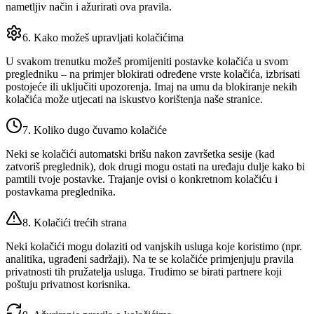
nametljiv način i ažurirati ova pravila.
6. Kako možeš upravljati kolačićima
U svakom trenutku možeš promijeniti postavke kolačića u svom
pregledniku – na primjer blokirati određene vrste kolačića, izbrisati
postojeće ili uključiti upozorenja. Imaj na umu da blokiranje nekih
kolačića može utjecati na iskustvo korištenja naše stranice.
7. Koliko dugo čuvamo kolačiće
Neki se kolačići automatski brišu nakon završetka sesije (kad
zatvoriš preglednik), dok drugi mogu ostati na uređaju dulje kako bi
pamtili tvoje postavke. Trajanje ovisi o konkretnom kolačiću i
postavkama preglednika.
8. Kolačići trećih strana
Neki kolačići mogu dolaziti od vanjskih usluga koje koristimo (npr.
analitika, ugrađeni sadržaji). Na te se kolačiće primjenjuju pravila
privatnosti tih pružatelja usluga. Trudimo se birati partnere koji
poštuju privatnost korisnika.