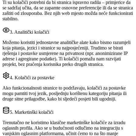
Ti su kolačići potrebni da bi stranica ispravno radila – primjerice da
se sadržaj učita, da se zapamte osnovne preferencije ili da se stranica
zaštiti od zlouporaba. Bez njih web mjesto možda neće funkcionirati
stabilno.
3. Analitički kolačići
Možemo koristiti jednostavne analitičke alate kako bismo razumjeli
koja pitanja, jezici i stranice su najposjećeniji. Trudimo se birati
rješenja i postavke usmjerene na privatnost (npr. anonimizirane IP
adrese i agregirane podatke). Ti kolačići pomažu nam razvijati
projekt, bez praćenja korisnika preko drugih stranica.
4. Kolačići za postavke
Ako funkcionalnosti stranice to podržavaju, kolačići za postavke
mogu pamtiti tvoj jezik, posljednju korištenu kategoriju pitanja ili
druge sitne prilagodbe, kako bi sljedeći posjeti bili ugodniji.
5. Marketinški kolačići
Trenutačno ne koristimo klasične marketinške kolačiće za izradu
oglasnih profila. Ako se u budućnosti odlučimo na integraciju s
vanjskim oglasnim platformama, učinit ćemo to na što manje