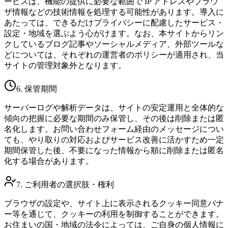
ービスは、機能の提供に必要な範囲で IP アドレスやブラウ
ザ情報などの技術情報を処理する可能性があります。導入に
あたっては、できるだけプライバシーに配慮したサービス・
設定・地域を選ぶよう心がけます。なお、本サイトからリン
クしているブログ記事やソーシャルメディア、外部ツールな
どについては、それぞれの運営者のポリシーが適用され、当
サイトの管理対象外となります。
6. 保管期間
サーバーログや解析データは、サイトの安定運用と全体的な
傾向の把握に必要な期間のみ保管し、その後は削除または匿
名化します。お問い合わせフォーム経由のメッセージについ
ても、やり取りの対応およびサービス改善に活かすため一定
期間保管した後、不要になった情報から順に削除または匿名
化する場合があります。
7. ご利用者の選択肢・権利
ブラウザの設定や、サイト上に表示されるクッキー同意バナ
ー等を通じて、クッキーの利用を制御することができます。
お住まいの国・地域の法令によっては、ご自身の個人情報に