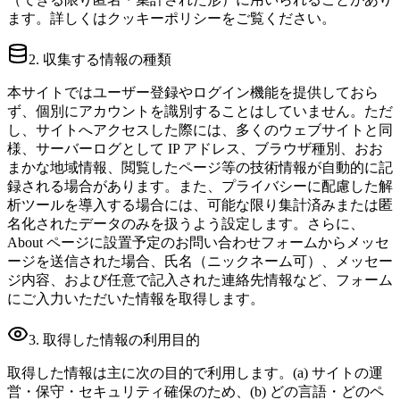
ます。詳しくはクッキーポリシーをご覧ください。
2. 収集する情報の種類
本サイトではユーザー登録やログイン機能を提供しておら
ず、個別にアカウントを識別することはしていません。ただ
し、サイトへアクセスした際には、多くのウェブサイトと同
様、サーバーログとして IP アドレス、ブラウザ種別、おお
まかな地域情報、閲覧したページ等の技術情報が自動的に記
録される場合があります。また、プライバシーに配慮した解
析ツールを導入する場合には、可能な限り集計済みまたは匿
名化されたデータのみを扱うよう設定します。さらに、
About ページに設置予定のお問い合わせフォームからメッセ
ージを送信された場合、氏名（ニックネーム可）、メッセー
ジ内容、および任意で記入された連絡先情報など、フォーム
にご入力いただいた情報を取得します。
3. 取得した情報の利用目的
取得した情報は主に次の目的で利用します。(a) サイトの運
営・保守・セキュリティ確保のため、(b) どの言語・どのペ