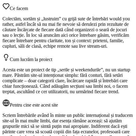
Ce facem
Colectăm, sortăm și „lustruim” cu grijă sute de întrebări would you
rather, astfel încât să nu mai fie nevoie să derulezi prin rezultate de
căutare încărcate de fiecare dată când organizezi o seară de jocuri
sau o lecție. În loc să aruncăm aici orice întrebare găsim, verificăm
fiecare întrebare pentru claritate, ton și context: prieteni, familie,
cupluri, săli de clasă, echipe remote sau live stream‑uri.
Cum lucrăm la proiect
Acesta este un proiect de tip „serile și weekendurile”, nu un startup
mare. Păstrăm site‑ul intenționat simplu: fără conturi, fără setări
complicate – doar categorii clare, încărcare rapidă și întrebări care
chiar funcționează. Când adăugăm secțiuni sau limbi noi, o facem
treptat, ascultând ce cer utilizatorii, nu urmărind fiecare trend.
Pentru cine este acest site
Scriem întrebările având în minte un public internațional și traducem
site‑ul în mai multe limbi, dar esența rămâne aceeași: să ajutăm
grupurile mici să se simtă puțin mai apropiate. Indiferent dacă ești
părinte care vrea să scoată copiii din fața ecranelor, profesoară care