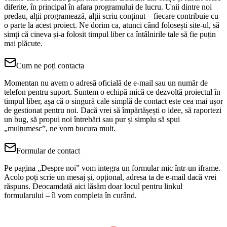
diferite, în principal în afara programului de lucru. Unii dintre noi
predau, alții programează, alții scriu conținut – fiecare contribuie cu
o parte la acest proiect. Ne dorim ca, atunci când folosești site‑ul, să
simți că cineva și‑a folosit timpul liber ca întâlnirile tale să fie puțin
mai plăcute.
Cum ne poți contacta
Momentan nu avem o adresă oficială de e‑mail sau un număr de
telefon pentru suport. Suntem o echipă mică ce dezvoltă proiectul în
timpul liber, așa că o singură cale simplă de contact este cea mai ușor
de gestionat pentru noi. Dacă vrei să împărtășești o idee, să raportezi
un bug, să propui noi întrebări sau pur și simplu să spui
„mulțumesc”, ne vom bucura mult.
Formular de contact
Pe pagina „Despre noi” vom integra un formular mic într‑un iframe.
Acolo poți scrie un mesaj și, opțional, adresa ta de e‑mail dacă vrei
răspuns. Deocamdată aici lăsăm doar locul pentru linkul
formularului – îl vom completa în curând.