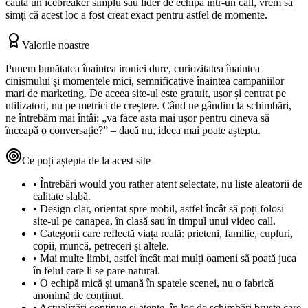
caută un icebreaker simplu sau lider de echipă într‑un call, vrem să
simți că acest loc a fost creat exact pentru astfel de momente.
Valorile noastre
Punem bunătatea înaintea ironiei dure, curiozitatea înaintea
cinismului și momentele mici, semnificative înaintea campaniilor
mari de marketing. De aceea site‑ul este gratuit, ușor și centrat pe
utilizatori, nu pe metrici de creștere. Când ne gândim la schimbări,
ne întrebăm mai întâi: „va face asta mai ușor pentru cineva să
înceapă o conversație?” – dacă nu, ideea mai poate aștepta.
Ce poți aștepta de la acest site
•
Întrebări would you rather atent selectate, nu liste aleatorii de
calitate slabă.
•
Design clar, orientat spre mobil, astfel încât să poți folosi
site‑ul pe canapea, în clasă sau în timpul unui video call.
•
Categorii care reflectă viața reală: prieteni, familie, cupluri,
copii, muncă, petreceri și altele.
•
Mai multe limbi, astfel încât mai mulți oameni să poată juca
în felul care li se pare natural.
•
O echipă mică și umană în spatele scenei, nu o fabrică
anonimă de conținut.
•
Actualizări continue și atente, în loc de schimbări bruște care