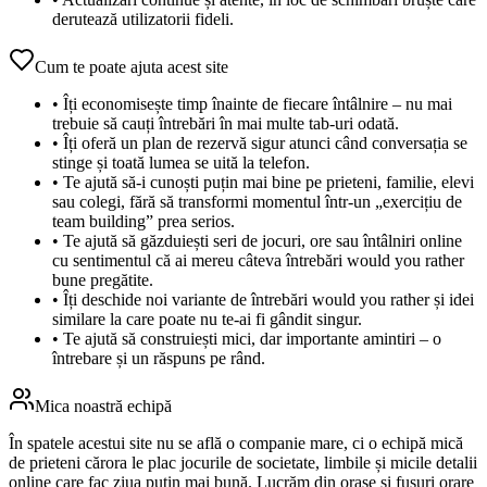
derutează utilizatorii fideli.
Cum te poate ajuta acest site
•
Îți economisește timp înainte de fiecare întâlnire – nu mai
trebuie să cauți întrebări în mai multe tab‑uri odată.
•
Îți oferă un plan de rezervă sigur atunci când conversația se
stinge și toată lumea se uită la telefon.
•
Te ajută să‑i cunoști puțin mai bine pe prieteni, familie, elevi
sau colegi, fără să transformi momentul într‑un „exercițiu de
team building” prea serios.
•
Te ajută să găzduiești seri de jocuri, ore sau întâlniri online
cu sentimentul că ai mereu câteva întrebări would you rather
bune pregătite.
•
Îți deschide noi variante de întrebări would you rather și idei
similare la care poate nu te‑ai fi gândit singur.
•
Te ajută să construiești mici, dar importante amintiri – o
întrebare și un răspuns pe rând.
Mica noastră echipă
În spatele acestui site nu se află o companie mare, ci o echipă mică
de prieteni cărora le plac jocurile de societate, limbile și micile detalii
online care fac ziua puțin mai bună. Lucrăm din orașe și fusuri orare