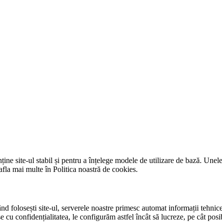
ne site‑ul stabil și pentru a înțelege modele de utilizare de bază. Unel
 afla mai multe în Politica noastră de cookies.
când folosești site‑ul, serverele noastre primesc automat informații tehni
se cu confidențialitatea, le configurăm astfel încât să lucreze, pe cât pos