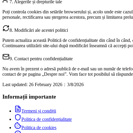
7. Alegerile și drepturile tale
Poți controla cookies din setările browserului și, acolo unde este cazul, 
personale, rectificarea sau ștergerea acestora, precum și limitarea prel
8. Modificări ale acestei politici
Putem actualiza această Politică de confidențialitate din când în când
Continuarea utilizării site‑ului după modificări înseamnă că accepți poli
9. Contact pentru confidențialitate
Nu avem în prezent o adresă publică de e‑mail sau un număr de telefon p
contact de pe pagina „Despre noi”. Vom face tot posibilul să răspunde
Last updated: 26 February 2026
：
3/8/2026
Informații importante
Termeni și condiții
Politica de confidențialitate
Politica de cookies