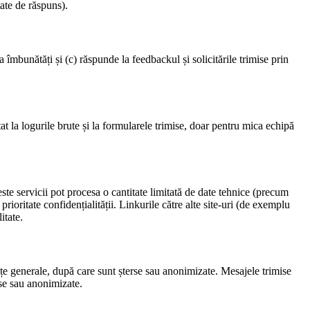
tate de răspuns).
ea îmbunătăți și (c) răspunde la feedbackul și solicitările trimise prin
t la logurile brute și la formularele trimise, doar pentru mica echipă
este servicii pot procesa o cantitate limitată de date tehnice (precum
rioritate confidențialității. Linkurile către alte site‑uri (de exemplu
itate.
ințe generale, după care sunt șterse sau anonimizate. Mesajele trimise
rse sau anonimizate.