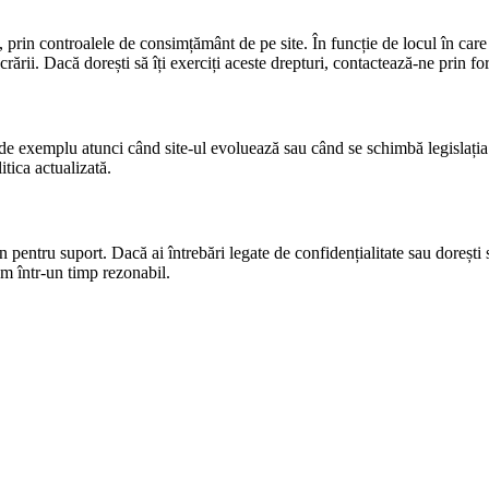
prin controalele de consimțământ de pe site. În funcție de locul în care lo
ucrării. Dacă dorești să îți exerciți aceste drepturi, contactează‑ne prin
, de exemplu atunci când site‑ul evoluează sau când se schimbă legislați
tica actualizată.
entru suport. Dacă ai întrebări legate de confidențialitate sau dorești s
m într‑un timp rezonabil.