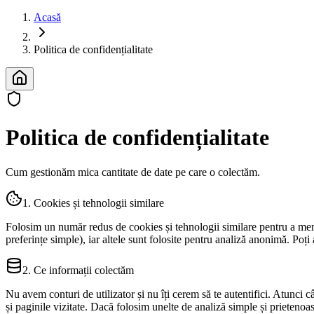
Acasă
Politica de confidențialitate
Politica de confidențialitate
Cum gestionăm mica cantitate de date pe care o colectăm.
1. Cookies și tehnologii similare
Folosim un număr redus de cookies și tehnologii similare pentru a menți
preferințe simple), iar altele sunt folosite pentru analiză anonimă. Poți
2. Ce informații colectăm
Nu avem conturi de utilizator și nu îți cerem să te autentifici. Atunci 
și paginile vizitate. Dacă folosim unelte de analiză simple și prietenoa