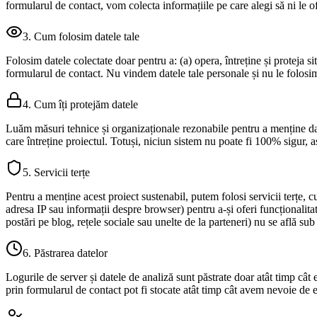
formularul de contact, vom colecta informațiile pe care alegi să ni le 
3. Cum folosim datele tale
Folosim datele colectate doar pentru a: (a) opera, întreține și proteja sit
formularul de contact. Nu vindem datele tale personale și nu le folosim p
4. Cum îți protejăm datele
Luăm măsuri tehnice și organizaționale rezonabile pentru a menține date
care întreține proiectul. Totuși, niciun sistem nu poate fi 100% sigur, 
5. Servicii terțe
Pentru a menține acest proiect sustenabil, putem folosi servicii terțe, 
adresa IP sau informații despre browser) pentru a‑și oferi funcționalitate
postări pe blog, rețele sociale sau unelte de la parteneri) nu se află sub 
6. Păstrarea datelor
Logurile de server și datele de analiză sunt păstrate doar atât timp cât
prin formularul de contact pot fi stocate atât timp cât avem nevoie de e