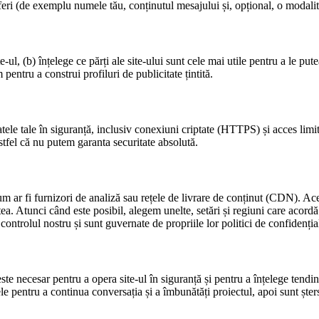
oferi (de exemplu numele tău, conținutul mesajului și, opțional, o modali
e‑ul, (b) înțelege ce părți ale site‑ului sunt cele mai utile pentru a le put
entru a construi profiluri de publicitate țintită.
le tale în siguranță, inclusiv conexiuni criptate (HTTPS) și acces limita
astfel că nu putem garanta securitate absolută.
cum ar fi furnizori de analiză sau rețele de livrare de conținut (CDN). Ac
a. Atunci când este posibil, alegem unelte, setări și regiuni care acordă p
controlul nostru și sunt guvernate de propriile lor politici de confidențial
 este necesar pentru a opera site‑ul în siguranță și pentru a înțelege tend
le pentru a continua conversația și a îmbunătăți proiectul, apoi sunt ște